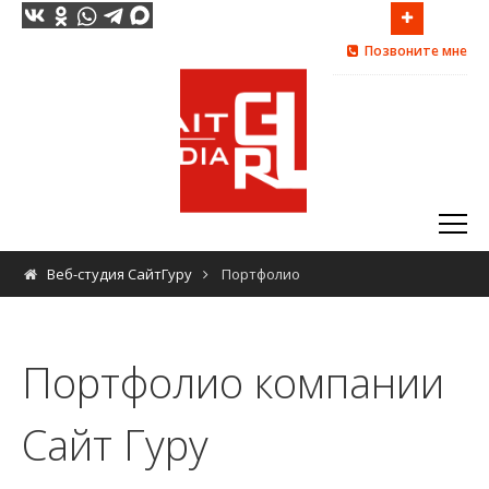
Мы ценим каждого клиента!
Адрес:
Санкт-Петербург, Левашовский пр. 12, оф. 300
Позвоните мне
Позвоните нам:
8 (911) 922-06-46
8 (812) 454-06-16
Веб-студия СайтГуру
Портфолио
Портфолио компании
Сайт Гуру